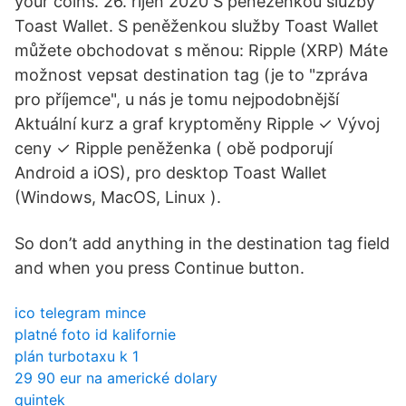
your coins. 26. říjen 2020 S peněženkou služby
Toast Wallet. S peněženkou služby Toast Wallet
můžete obchodovat s měnou: Ripple (XRP) Máte
možnost vepsat destination tag (je to "zpráva
pro příjemce", u nás je tomu nejpodobnější
Aktuální kurz a graf kryptoměny Ripple ✓ Vývoj
ceny ✓ Ripple peněženka ( obě podporují
Android a iOS), pro desktop Toast Wallet
(Windows, MacOS, Linux ).
So don’t add anything in the destination tag field
and when you press Continue button.
ico telegram mince
platné foto id kalifornie
plán turbotaxu k 1
29 90 eur na americké dolary
quintek