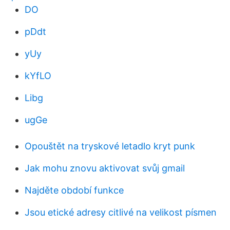
DO
pDdt
yUy
kYfLO
Libg
ugGe
Opouštět na tryskové letadlo kryt punk
Jak mohu znovu aktivovat svůj gmail
Najděte období funkce
Jsou etické adresy citlivé na velikost písmen