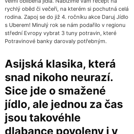
velmi oblíbená jídla. Nabízíme vám recept na
rychlý oběd či večeři, na kterém si pochutná celá
rodina. Zapoj se do již 4. ročníku akce Daruj Jídlo
s Uberem! Minulý rok se nám podařilo v regionu
střední Evropy vybrat 3 tuny potravin, které
Potravinové banky darovaly potřebným.
Asijská klasika, která
snad nikoho neurazí.
Sice jde o smažené
jídlo, ale jednou za čas
jsou takovéhle
dlabance povoleny i v