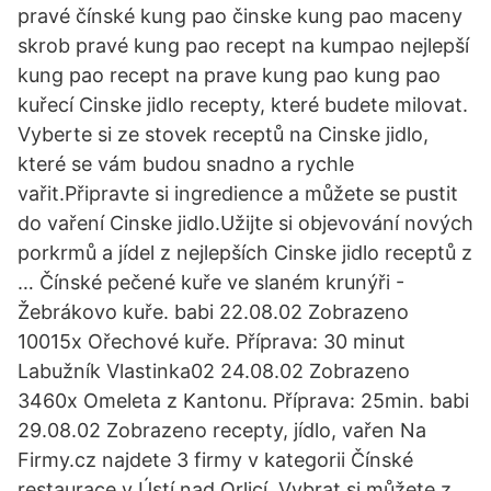
pravé čínské kung pao činske kung pao maceny
skrob pravé kung pao recept na kumpao nejlepší
kung pao recept na prave kung pao kung pao
kuřecí Cinske jidlo recepty, které budete milovat.
Vyberte si ze stovek receptů na Cinske jidlo,
které se vám budou snadno a rychle
vařit.Připravte si ingredience a můžete se pustit
do vaření Cinske jidlo.Užijte si objevování nových
porkrmů a jídel z nejlepších Cinske jidlo receptů z
… Čínské pečené kuře ve slaném krunýři -
Žebrákovo kuře. babi 22.08.02 Zobrazeno
10015x Ořechové kuře. Příprava: 30 minut
Labužník Vlastinka02 24.08.02 Zobrazeno
3460x Omeleta z Kantonu. Příprava: 25min. babi
29.08.02 Zobrazeno recepty, jídlo, vařen Na
Firmy.cz najdete 3 firmy v kategorii Čínské
restaurace v Ústí nad Orlicí. Vybrat si můžete z