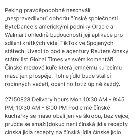
Peking pravděpodobně neschválí
„nespravedlivou“ dohodu čínské společnosti
ByteDance s americkými podniky Oracle a
Walmart ohledně budoucnosti její aplikace pro
sdílení krátkých videí TikTok ve Spojených
státech. Uvedl to podle agentury Reuters čínský
státní list Global Times ve svém komentáři.
Čínské medové kuře která jemnému kuřecímu
masu jen prospěje. Tohle jídlo bude stálicí
rodinných večeří, ocení ho totiž úplně každý.
27150828 Delivery hours Mon 10:30 AM - 9:45
PM, 10:30 AM - 8:00 PM Podle mé čínské
kuchařky se maso obalí jen ve škrobu, bez vejce,
prudce se smaží(dokud není čínská jídla recepty
cinska jidla recepty na čínská jídla čínské jídlo