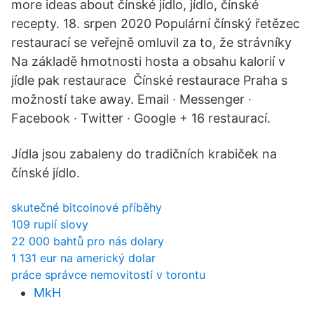
more ideas about čínské jídlo, jídlo, čínské
recepty. 18. srpen 2020 Populární čínský řetězec
restaurací se veřejně omluvil za to, že strávníky
Na základě hmotnosti hosta a obsahu kalorií v
jídle pak restaurace Čínské restaurace Praha s
možností take away. Email · Messenger ·
Facebook · Twitter · Google + 16 restaurací.
Jídla jsou zabaleny do tradičních krabiček na
čínské jídlo.
skutečné bitcoinové příběhy
109 rupií slovy
22 000 bahtů pro nás dolary
1 131 eur na americký dolar
práce správce nemovitostí v torontu
MkH