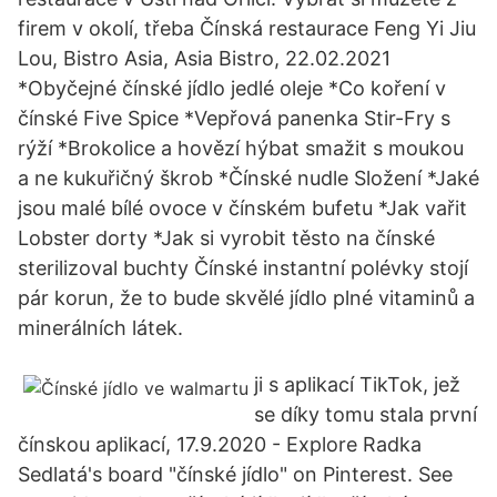
firem v okolí, třeba Čínská restaurace Feng Yi Jiu
Lou, Bistro Asia, Asia Bistro, 22.02.2021
*Obyčejné čínské jídlo jedlé oleje *Co koření v
čínské Five Spice *Vepřová panenka Stir-Fry s
rýží *Brokolice a hovězí hýbat smažit s moukou
a ne kukuřičný škrob *Čínské nudle Složení *Jaké
jsou malé bílé ovoce v čínském bufetu *Jak vařit
Lobster dorty *Jak si vyrobit těsto na čínské
sterilizoval buchty Čínské instantní polévky stojí
pár korun, že to bude skvělé jídlo plné vitaminů a
minerálních látek.
ji s aplikací TikTok, jež
se díky tomu stala první
čínskou aplikací, 17.9.2020 - Explore Radka
Sedlatá's board "čínské jídlo" on Pinterest. See