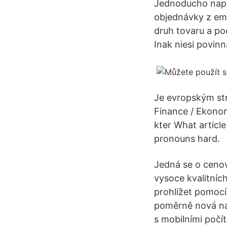
Jednoducho napis
objednávky z ema
druh tovaru a po
Inak niesi povinn
Je evropským st
Finance / Ekonom
kter What articl
pronouns hard.
Jedná se o cenov
vysoce kvalitníc
prohlížet pomocí
poměrně nová nabí
s mobilními počí