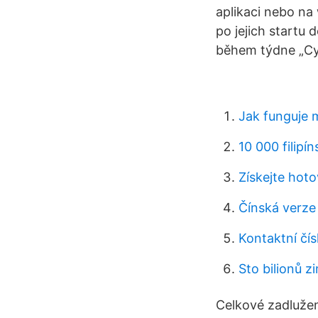
aplikaci nebo na 
po jejich startu
během týdne „Cyb
Jak funguje 
10 000 filipí
Získejte hoto
Čínská verze 
Kontaktní čís
Sto bilionů 
Celkové zadlužen