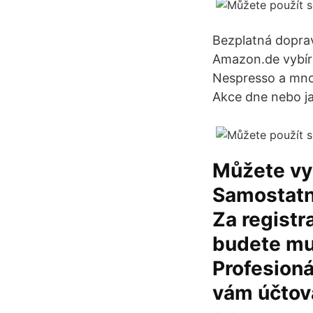
Bezplatná doprav
Amazon.de vybíra
Nespresso a mno
Akce dne nebo j
Můžete vy
Samostatný
Za registr
budete mus
Profesioná
vám účtov