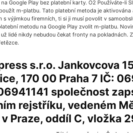
it na Google Play bez platební karty. O2 Používáte-li 
použít m-platbu. Tato platební metoda je aktivována
s výjimkou firemních, ti si ji musí povolit v samoobs
o platební metodu na Google Play zvolit m-platbu. No
 ní už lidé nikdy nebudou čekat fronty na pokladnách.
řetězce.
press s.r.o. Jankovcova 1
ce, 170 00 Praha 7 IČ: 06
06941141 společnost zap
ím rejstříku, vedeném M
v Praze, oddíl C, vložka 