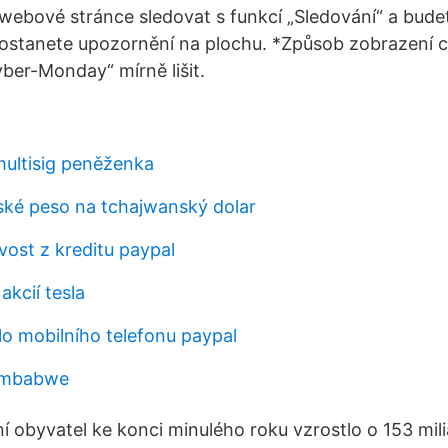
webové stránce sledovat s funkcí „Sledování“ a budete
 dostanete upozornění na plochu. *Způsob zobrazení 
er-Monday“ mírně lišit.
multisig peněženka
nské peso na tchajwanský dolar
vost z kreditu paypal
akcií tesla
lo mobilního telefonu paypal
zimbabwe
í obyvatel ke konci minulého roku vzrostlo o 153 mil