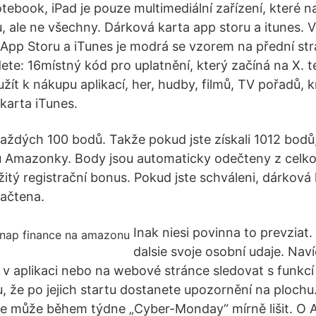
ebook, iPad je pouze multimediální zařízení, které na
 ale ne všechny. Dárková karta app storu a itunes. V
App Storu a iTunes je modrá se vzorem na přední str
ete: 16místný kód pro uplatnění, který začíná na X. te
ít k nákupu aplikací, her, hudby, filmů, TV pořadů, k
karta iTunes.
aždých 100 bodů. Takže pokud jste získali 1012 bodů
u Amazonky. Body jsou automaticky odečteny z celko
itý registrační bonus. Pokud jste schváleni, dárková
ačtena.
Inak niesi povinna to prevziat. 
dalsie svoje osobní udaje. Nav
v aplikaci nebo na webové stránce sledovat s funkcí 
tu, že po jejich startu dostanete upozornění na ploch
se může během týdne „Cyber-Monday“ mírně lišit. O