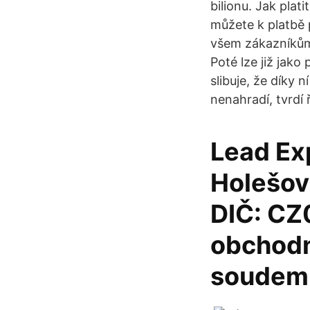
bilionu. Jak plat
můžete k platbě 
všem zákazníkům 
Poté lze již jak
slibuje, že díky
nenahradí, tvrdí 
Lead Ex
Holešovi
DIČ: CZ
obchodn
soudem 