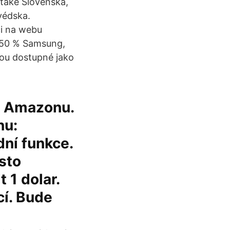
 také Slovenska,
védska.
ci na webu
ž 50 % Samsung,
ou dostupné jako
na Amazonu.
nu:
dní funkce.
sto
 1 dolar.
cí. Bude