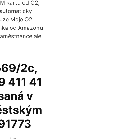
SIM kartu od O2,
 automaticky
luze Moje O2.
vinka od Amazonu
 Zaměstnance ale
569/2c,
9 411 41
saná v
ěstským
291773