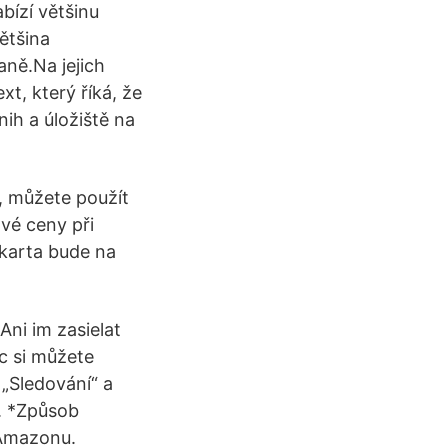
bízí většinu
ětšina
aně.Na jejich
xt, který říká, že
nih a úložiště na
, můžete použít
vé ceny při
 karta bude na
Ani im zasielat
íc si můžete
„Sledování“ a
u. *Způsob
 Amazonu.