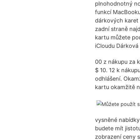
plnohodnotný not
funkcí MacBooku,
dárkových karet 
zadní straně najd
kartu můžete použ
iCloudu Dárková 
00 z nákupu za k
$ 10. 12 k nákup
odhlášení. Okamž
kartu okamžitě n
vysněné nabídky 
budete mít jisto
zobrazení ceny 