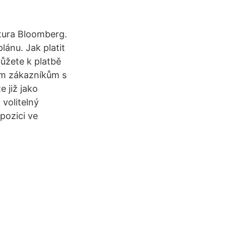
tura Bloomberg.
ánu. Jak platit
můžete k platbě
em zákazníkům s
e již jako
 volitelný
pozici ve