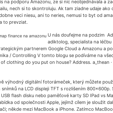
 na podporu Amazonu, ze si nic neobjednávala a zada
ilu, nech si to skontroluju. Ak tam ziadne udaje ako 
dobne veci niesu, ani to neries, nemusi to byt od ama
a to prevziat.
U nás doufejme na podzim Ad
adiktolog, specialista na léčbu 
rategickým partnerem Google Cloud a Amazonu a 
ika / Controlling V tomto blogu se podíváme na vše
e of clothing do you put on house? Address. a_thean 
ě výhodný digitální fotorámeček, který můžete použí
h snímků na LCD displeji TFT s rozlišením 800x600p
 USB flash disku nebo paměťové karty SD IPad vs Ma
dka od společnosti Apple, jejímž cílem je sloužit dal
tači; někde mezi MacBook a iPhone. Zatímco MacBoo