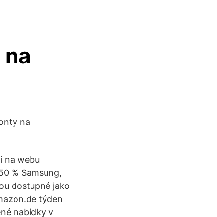
 na
ronty na
ci na webu
ž 50 % Samsung,
ou dostupné jako
Amazon.de týden
ěné nabídky v