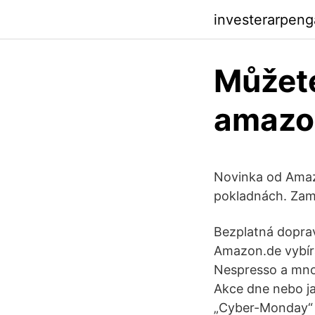
investerarpen
Můžete
amazo
Novinka od Amazo
pokladnách. Zamě
Bezplatná doprav
Amazon.de vybíra
Nespresso a mno
Akce dne nebo j
„Cyber-Monday“ s