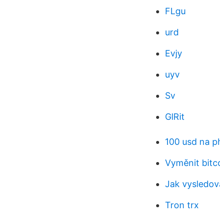
FLgu
urd
Evjy
uyv
Sv
GlRit
100 usd na p
Vyměnit bitc
Jak vysledov
Tron trx