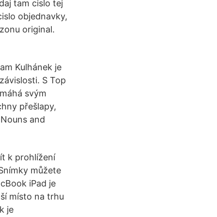
j tam cislo tej
cislo objednavky,
zonu original.
am Kulhánek je
závislosti. S Top
pomáhá svým
chny přešlapy,
· Nouns and
t k prohlížení
. Snímky můžete
cBook iPad je
ší místo na trhu
k je