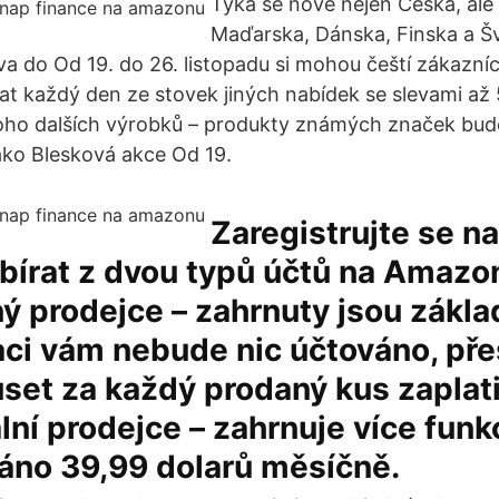
Týká se nově nejen Česka, ale
Maďarska, Dánska, Finska a Š
a do Od 19. do 26. listopadu si mohou čeští zákazní
t každý den ze stovek jiných nabídek se slevami a
ho dalších výrobků – produkty známých značek bud
ako Blesková akce Od 19.
Zaregistrujte se 
bírat z dvou typů účtů na Amazo
 prodejce – zahrnuty jsou zákla
aci vám nebude nic účtováno, pře
et za každý prodaný kus zaplatit
lní prodejce – zahrnuje více funk
áno 39,99 dolarů měsíčně.