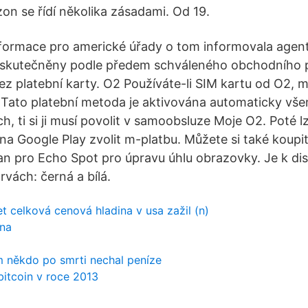
n se řídí několika zásadami. Od 19.
formace pro americké úřady o tom informovala agen
uskutečněny podle předem schváleného obchodního pl
ez platební karty. O2 Používáte-li SIM kartu od O2, 
 Tato platební metoda je aktivována automaticky vš
h, ti si ji musí povolit v samoobsluze Moje O2. Poté lz
a Google Play zvolit m-platbu. Můžete si také koupit
jan pro Echo Spot pro úpravu úhlu obrazovky. Je k dis
rvách: černá a bílá.
et celková cenová hladina v usa zažil (n)
ěna
 vám někdo po smrti nechal peníze
bitcoin v roce 2013