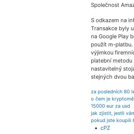
Společnost Amazo
S odkazem na in
Transakce byly 
na Google Play b
použít m-platbu.
výjimkou firemníc
platební metodu n
nastavitelný sto
stejných dvou ba
za posledních 80 l
o čem je kryptom
15000 eur za usd
jak zjistit, jestli
pokud jste koupili 
cPZ