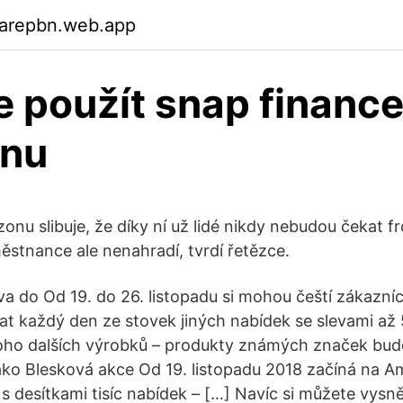
garepbn.web.app
 použít snap finance
nu
nu slibuje, že díky ní už lidé nikdy nebudou čekat f
stnance ale nenahradí, tvrdí řetězce.
a do Od 19. do 26. listopadu si mohou čeští zákazní
t každý den ze stovek jiných nabídek se slevami a
ho dalších výrobků – produkty známých značek bud
ako Blesková akce Od 19. listopadu 2018 začíná na 
 desítkami tisíc nabídek – […] Navíc si můžete vysn