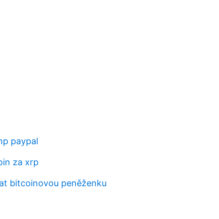
hp paypal
oin za xrp
at bitcoinovou peněženku