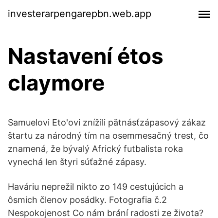
investerarpengarepbn.web.app
Nastavení étos
claymore
Samuelovi Eto'ovi znížili pätnásťzápasový zákaz
štartu za národný tím na osemmesačný trest, čo
znamená, že bývalý Africký futbalista roka
vynechá len štyri súťažné zápasy.
Haváriu neprežil nikto zo 149 cestujúcich a
ôsmich členov posádky. Fotografia č.2
Nespokojenost Co nám brání radosti ze života?