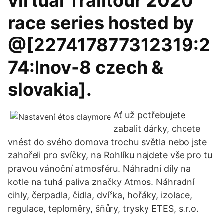
virtual Trailtour 2020
race series hosted by
@[227417877312319:2
74:Inov-8 czech &
slovakia].
Ať už potřebujete
zabalit dárky, chcete
vnést do svého domova trochu světla nebo jste
zahořeli pro svíčky, na Rohlíku najdete vše pro tu
pravou vánoční atmosféru. Náhradní díly na
kotle na tuhá paliva značky Atmos. Náhradní
cihly, čerpadla, čidla, dvířka, hořáky, izolace,
regulace, teploměry, šňůry, trysky ETES, s.r.o.