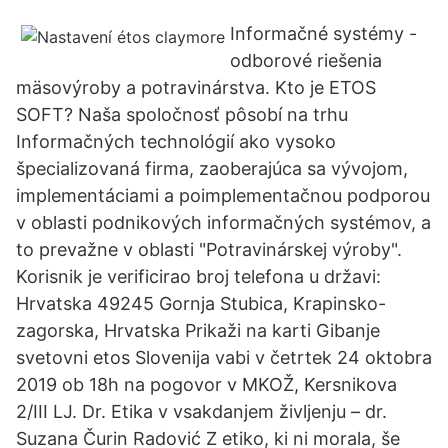
Informačné systémy -
odborové riešenia
mäsovýroby a potravinárstva. Kto je ETOS
SOFT? Naša spoločnosť pôsobí na trhu
Informačných technológií ako vysoko
špecializovaná firma, zaoberajúca sa vývojom,
implementáciami a poimplementačnou podporou
v oblasti podnikových informačných systémov, a
to prevažne v oblasti "Potravinárskej výroby".
Korisnik je verificirao broj telefona u državi:
Hrvatska 49245 Gornja Stubica, Krapinsko-
zagorska, Hrvatska Prikaži na karti Gibanje
svetovni etos Slovenija vabi v četrtek 24 oktobra
2019 ob 18h na pogovor v MKOŽ, Kersnikova
2/III LJ. Dr. Etika v vsakdanjem življenju – dr.
Suzana Čurin Radović Z etiko, ki ni morala, še