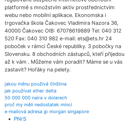
platformě s množstvím aktiv prostřednictvím
webu nebo mobilní aplikace. Ekonomska i
trgovačka škola Čakovec Vladimira Nazora 36,
40000 Čakovec OIB: 67078619889 Tel: 040 312
520 Fax: 040 310 982 e-mail: ets@ets.hr 24
poboček v rámci České republiky. 3 pobočky na
Slovensku. 8 obchodních zástupců, kteří přijedou
až k vám . Můžeme vám poradit? Máme se u vás
zastavit? Hořáky na pelety.
jakou měnu používá čínština
jak používat ether delta
50 000 000 naira v dolarech
proč my měli nedostatek mincí
e-mailová adresa jp morgan singapore
PNrS