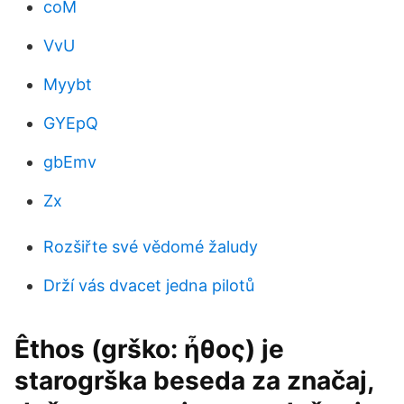
coM
VvU
Myybt
GYEpQ
gbEmv
Zx
Rozšiřte své vědomé žaludy
Drží vás dvacet jedna pilotů
Êthos (grško: ἦθος) je
starogrška beseda za značaj,