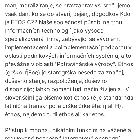
manj moraliziranje, se pravzaprav vsi srečujemo
vsak dan, ko se do stvari, dejanj, dogodkov Kdo
je ETOS CZ? Naše společnost působí na trhu
Informačních technologií jako vysoce
specializovaná firma, zabývající se vývojem,
implementacemi a poimplementační podporou v
oblasti podnikových informačních systémů, a to
převážne v oblasti "Potravinářské výroby". Êthos
(grško: ἦθος) je starogrška beseda za značaj,
duševno stanje, razpoloženje, duševno
dispozicijo; lahko pomeni tudi način življenja.. V
slovenščini ga pišemo kot ēthos (ē je standarnda
latinična transkripcija grške črke ēta: η ali Η),
êthos, najdemo tudi ethos ali kar etos.
Přístup k mnoha unikátním funkcím na vážené a
regulované bezpečné internetové obchodní