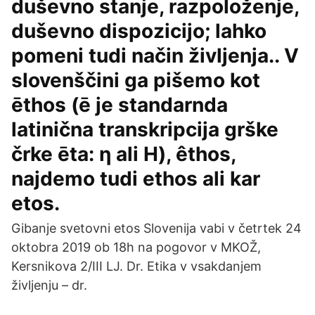
duševno stanje, razpoloženje,
duševno dispozicijo; lahko
pomeni tudi način življenja.. V
slovenščini ga pišemo kot
ēthos (ē je standarnda
latinična transkripcija grške
črke ēta: η ali Η), êthos,
najdemo tudi ethos ali kar
etos.
Gibanje svetovni etos Slovenija vabi v četrtek 24
oktobra 2019 ob 18h na pogovor v MKOŽ,
Kersnikova 2/III LJ. Dr. Etika v vsakdanjem
življenju – dr.