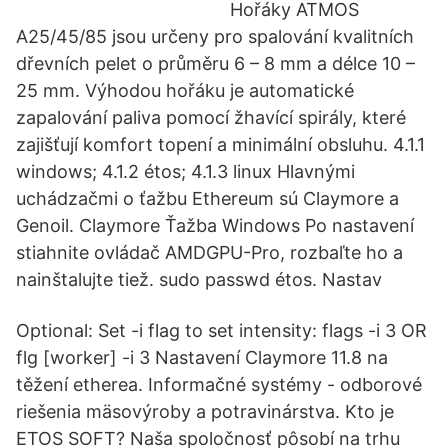
Hořáky ATMOS
A25/45/85 jsou určeny pro spalování kvalitních
dřevních pelet o průměru 6 – 8 mm a délce 10 –
25 mm. Výhodou hořáku je automatické
zapalování paliva pomocí žhavící spirály, které
zajišťují komfort topení a minimální obsluhu. 4.1.1
windows; 4.1.2 étos; 4.1.3 linux Hlavnými
uchádzačmi o ťažbu Ethereum sú Claymore a
Genoil. Claymore Ťažba Windows Po nastavení
stiahnite ovládač AMDGPU-Pro, rozbaľte ho a
nainštalujte tiež. sudo passwd étos. Nastav
Optional: Set -i flag to set intensity: flags -i 3 OR
flg [worker] -i 3 Nastavení Claymore 11.8 na
těžení etherea. Informačné systémy - odborové
riešenia mäsovýroby a potravinárstva. Kto je
ETOS SOFT? Naša spoločnosť pôsobí na trhu