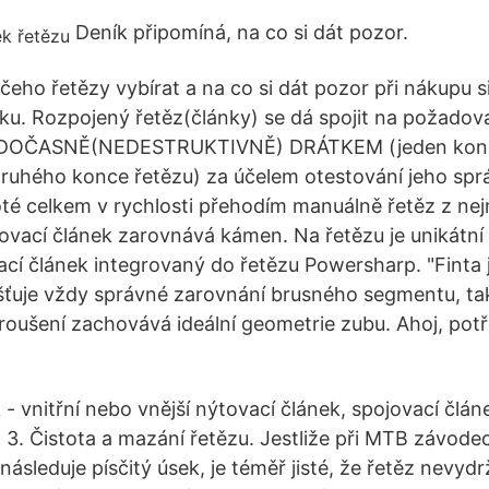
Deník připomíná, na co si dát pozor.
čeho řetězy vybírat a na co si dát pozor při nákupu 
nku. Rozpojený řetěz(články) se dá spojit na požadov
 ) DOČASNĚ(NEDESTRUKTIVNĚ) DRÁTKEM (jeden konec
uhého konce řetězu) za účelem otestování jeho sprá
oté celkem v rychlosti přehodím manuálně řetěz z ne
ovací článek zarovnává kámen. Na řetězu je unikátn
cí článek integrovaný do řetězu Powersharp. "Finta 
išťuje vždy správné zarovnání brusného segmentu, tak
oušení zachovává ideální geometrie zubu. Ahoj, pot
 - vnitřní nebo vnější nýtovací článek, spojovací člá
 3. Čistota a mazání řetězu. Jestliže při MTB závod
ásleduje písčitý úsek, je téměř jisté, že řetěz nevydr