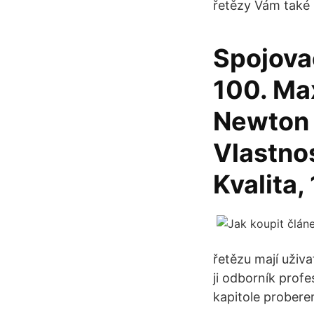
řetězy Vám také 
Spojovac
100. Ma
Newton p
Vlastnos
Kvalita,
řetězu mají uživa
ji odborník prof
kapitole probere