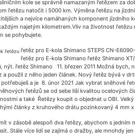
 sliničním kole se správně namazaným řetězem za do
 řetězu natočit i 5000 km. Výměna řetězu na jízdní
žitějších a nejvíce namáhaných komponent jízdního k
aždým najetým kilometrem.Vliv na životnost řetězu má
ém se pohybujete.
řetěz pro E-kola Shimano STEPS CN-E6090-1
řetěz pro E-kola Shimano řetěz Shimano XT
, nýt. řetěz Shimano 11. březen 2011 Možná bych, 
z a použil z něho jeden článek. Nový řetěz bývá v drt
ž potřebuješ a je 8. únor 2021 Jak vybrat sněhové řet
něhových řetězů se od sebe liší kvalitou ocelových čl
nostmi a také Řetězy koupit o objednat u OBI. Velký
uhými články z kruhového drátu pozinkovaný 4 mm x
mít v zásobě alespoň dva řetězy, abychom s jedním m
it. Stále více lidí se zajímá o dražby, ale mnohdy jen 