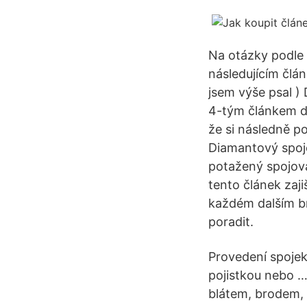
Na otázky podle 
následujícím člá
jsem výše psal
4-tým článkem dr
že si následně p
Diamantový spoj
potažený spojova
tento článek zaj
každém dalším br
poradit.
Provedení spojek
pojistkou nebo …
blátem, brodem, n