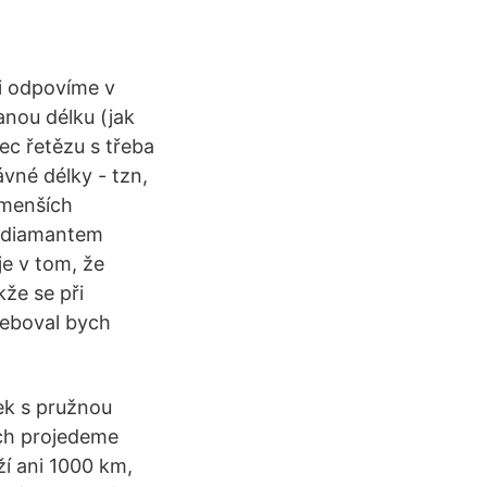
si odpovíme v
anou délku (jak
 řetězu s třeba
vné délky - tzn,
jmenších
í diamantem
je v tom, že
že se při
řeboval bych
nek s pružnou
ech projedeme
ží ani 1000 km,