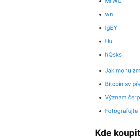
MrWU
wn
IgEY
Hu
hQsks
Jak mohu změ
Bitcoin sv př
Význam čerpa
Fotografujte
Kde koupit