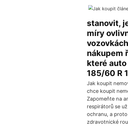
stanovit, 
míry ovliv
vozovkách
nákupem ře
které auto
185/60 R 1
Jak koupit nemovi
chce koupit nemo
Zapomeňte na ame
respirátorů se už
ochranu, a proto
zdravotnické rou