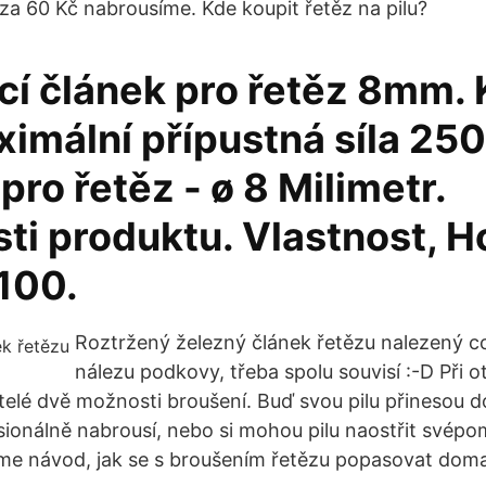
za 60 Kč nabrousíme. Kde koupit řetěz na pilu?
í článek pro řetěz 8mm. 
ximální přípustná síla 25
ro řetěz - ø 8 Milimetr.
ti produktu. Vlastnost, H
 100.
Roztržený železný článek řetězu nalezený c
nálezu podkovy, třeba spolu souvisí :-D Při o
telé dvě možnosti broušení. Buď svou pilu přinesou do
esionálně nabrousí, nebo si mohou pilu naostřit svépo
me návod, jak se s broušením řetězu popasovat dom