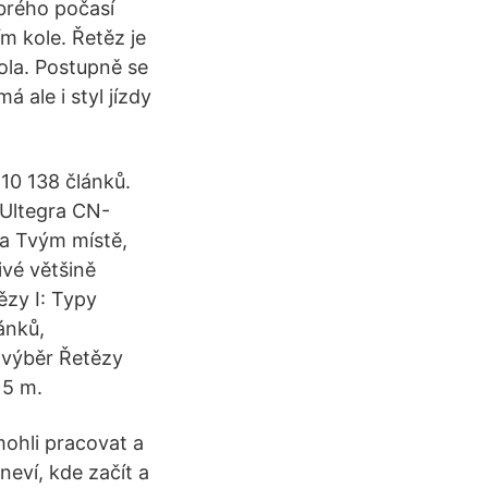
brého počasí
m kole. Řetěz je
ola. Postupně se
 ale i styl jízdy
0 138 článků.
/Ultegra CN-
na Tvým místě,
ivé většině
ězy I: Typy
ánků,
 výběr Řetězy
 5 m.
ohli pracovat a
neví, kde začít a