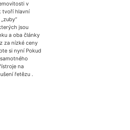
emovitosti v
tvoří hlavní
 „zuby“
kterých jsou
nku a oba články
z za nízké ceny
pte si nyní Pokud
í samotného
řístroje na
šení řetězu .