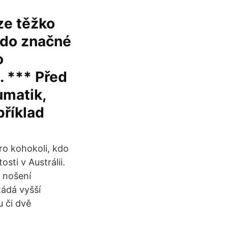
ze těžko
e do značné
o
 *** Před
umatik,
příklad
ro kohokoli, kdo
ti v Austrálii.
é nošení
žádá vyšší
u či dvě