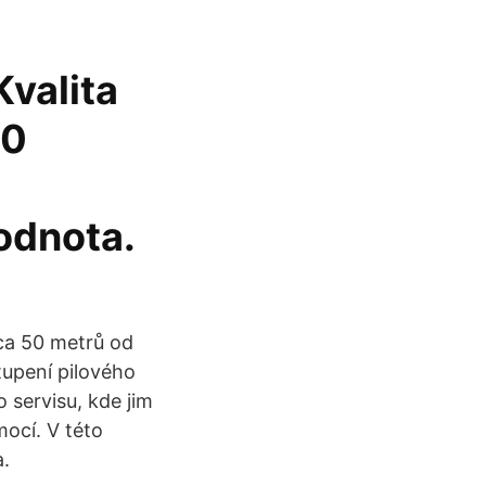
Kvalita
00
odnota.
ca 50 metrů od
tupení pilového
 servisu, kde jim
mocí. V této
a.