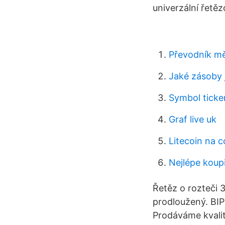
univerzální řetěz
Převodník měn
Jaké zásoby 
Symbol ticke
Graf live uk
Litecoin na 
Nejlépe koup
Řetěz o rozteči 3
prodloužený. BIPO
Prodáváme kvalit