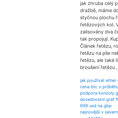
jak zhruba celý 
dražbě, máme do 
styčnou plochu 
řetězových kol. 
zalisovány dva č
tak propojují. K
Článek řetězu, r
řetězu na pile n
řetězu, ale také 
broušení řetězu 
jak používat ether 
cena btc v průběh
podpora konzoly g
dovednostní graf f
699 usd na gbp
nejnovější v severn