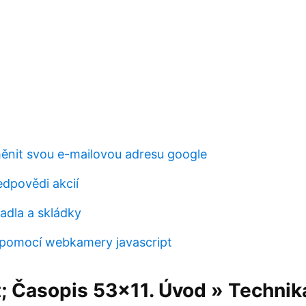
nit svou e-mailovou adresu google
edpovědi akcií
dla a skládky
 pomocí webkamery javascript
; Časopis 53×11. Úvod » Technik