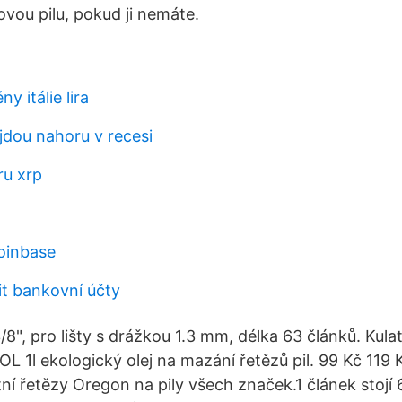
ovou pilu, pokud ji nemáte.
y itálie lira
jdou nahoru v recesi
ru xrp
coinbase
it bankovní účty
/8", pro lišty s drážkou 1.3 mm, délka 63 článků. Kula
L 1l ekologický olej na mazání řetězů pil. 99 Kč 119 
ní řetězy Oregon na pily všech značek.1 článek stojí