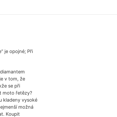
“ je opojné; Při
í diamantem
je v tom, že
že se při
t moto řetězy?
ou kladeny vysoké
 nejmenší možná
t. Koupit