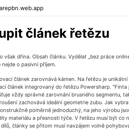
garepbn.web.app
upit článek řetězu
to však dřina. Obsah článku. Vydělat „bez práce online
 nejde o pasivní příjem.
ovací článek zarovnává kámen. Na řetězu je unikátn
cí článek integrovaný do řetězu Powersharp. "Finta 
išťuje vždy správné zarovnání brusného segmentu, tak
oušení zachovává ideální geometrie zubu. Jak vybra
 konstrukčně poměrně jednoduchý, na jeho výrobu js
lity materiálu a přesnosti týče. V řetězu musí být co
h dílů, články se přitom musí navzájem volně pohybova