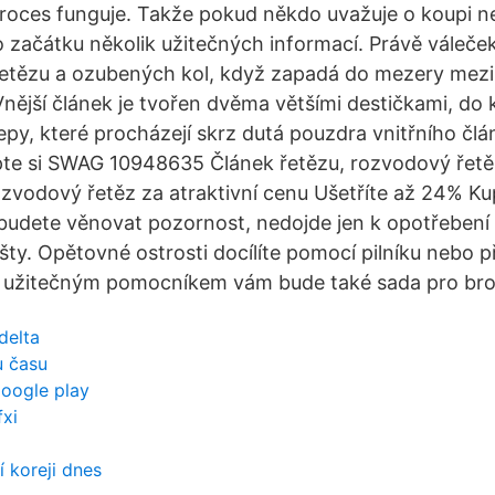
proces funguje. Takže pokud někdo uvažuje o koupi n
začátku několik užitečných informací. Právě váleček 
řetězu a ozubených kol, když zapadá do mezery mezi
Vnější článek je tvořen dvěma většími destičkami, do 
epy, které procházejí skrz dutá pouzdra vnitřního člá
upte si SWAG 10948635 Článek řetězu, rozvodový řetě
ozvodový řetěz za atraktivní cenu Ušetříte až 24% Ku
ebudete věnovat pozornost, nedojde jen k opotřeben
lišty. Opětovné ostrosti docílíte pomocí pilníku nebo p
, užitečným pomocníkem vám bude také sada pro brou
delta
u času
oogle play
fxi
í koreji dnes