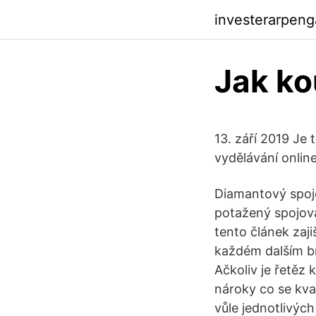
investerarpen
Jak ko
13. září 2019 Je 
vydělávání online
Diamantový spoj
potažený spojova
tento článek zaj
každém dalším br
Ačkoliv je řetěz
nároky co se kva
vůle jednotlivýc