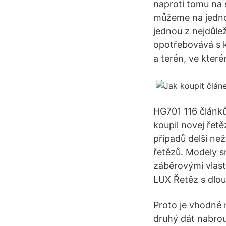
naproti tomu na
můžeme na jednom
jednou z nejdůle
opotřebovává s k
a terén, ve kter
HG701 116 článků
koupil novej řetě
případů delší ne
řetězů. Modely s
záběrovými vlast
LUX Řetěz s dlo
Proto je vhodné 
druhý dát nabrous