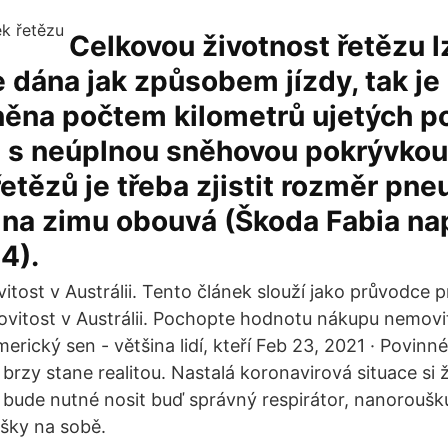
Celkovou životnost řetězu l
je dána jak způsobem jízdy, tak j
něna počtem kilometrů ujetých p
 s neúplnou sněhovou pokrývkou.
tězů je třeba zjistit rozměr pne
 na zimu obouvá (Škoda Fabia na
4).
tost v Austrálii. Tento článek slouží jako průvodce p
vitost v Austrálii. Pochopte hodnotu nákupu nemovitos
rický sen - většina lidí, kteří Feb 23, 2021 · Povinn
 brzy stane realitou. Nastalá koronavirová situace si 
 bude nutné nosit buď správný respirátor, nanoroušk
šky na sobě.