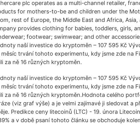
ercare plc operates as a multi-channel retailer, fran
oducts for mothers-to-be and children under the Mot
m, rest of Europe, the Middle East and Africa, Asia,
pany provides clothing for babies, toddlers, girls, a
derwear; footwear; swimwear; and other accessories
dnoty naší investice do kryptoměn – 107 595 Kč Vývoj
. měsíc trvání tohoto experimentu, kdy jsme zde na Fi
li za ně 16 různých kryptoměn.
dnoty naší investice do kryptoměn – 107 595 Kč Vývoj
. měsíc trvání tohoto experimentu, kdy jsme zde na Fi
li za ně 16 různých kryptoměn.Hodnota celého portfo
áze (viz graf výše) a je velmi zajímavé ji sledovat a p
ěje. Predikce ceny litecoinů (LTC) - 19. února Litecoi
.89% a v době psaní tohoto článku se obchoduje kol