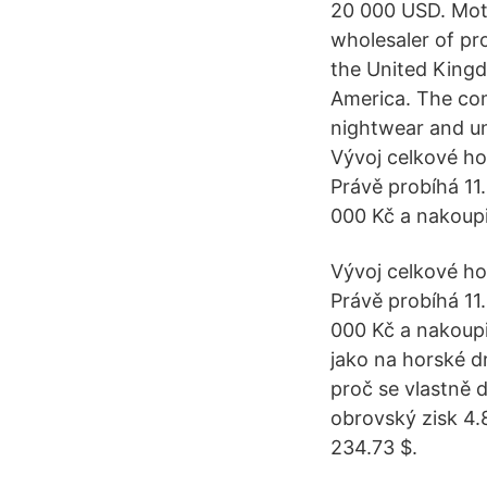
20 000 USD. Moth
wholesaler of pr
the United Kingdo
America. The com
nightwear and un
Vývoj celkové ho
Právě probíhá 11
000 Kč a nakoupi
Vývoj celkové ho
Právě probíhá 11
000 Kč a nakoupi
jako na horské dr
proč se vlastně d
obrovský zisk 4
234.73 $.