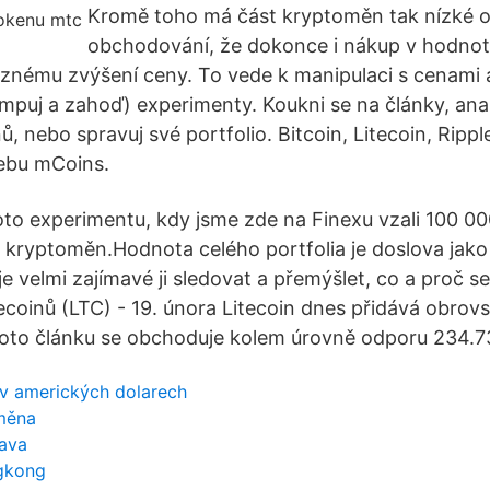
Kromě toho má část kryptoměn tak nízké 
obchodování, že dokonce i nákup v hodnot
aznému zvýšení ceny. To vede k manipulaci s cenami
uj a zahoď) experimenty. Koukni se na články, anal
ů, nebo spravuj své portfolio. Bitcoin, Litecoin, Ripple
ebu mCoins.
oto experimentu, kdy jsme zde na Finexu vzali 100 00
 kryptoměn.Hodnota celého portfolia je doslova jako
 je velmi zajímavé ji sledovat a přemýšlet, co a proč se
tecoinů (LTC) - 19. února Litecoin dnes přidává obrov
oto článku se obchoduje kolem úrovně odporu 234.7
 v amerických dolarech
měna
java
gkong