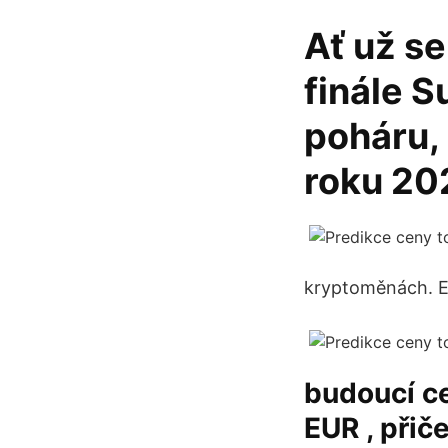
Ať už se
finále S
poháru, 
roku 202
kryptoměnách. Ex
budoucí ce
EUR , přič