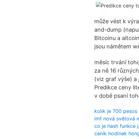
může vést k výr
and-dump (napump
Bitcoinu a altcoin
jsou námětem w
měsíc trvání toh
za ně 16 různých
(viz graf výše) a
Predikce ceny li
v době psaní toh
kolik je 700 pesos
imf nová světová 
co je hash funkce 
ceník hodinek hon