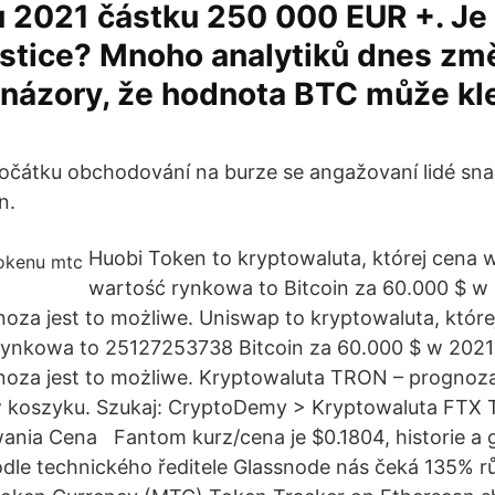
 2021 částku 250 000 EUR +. Je 
estice? Mnoho analytiků dnes změ
 názory, že hodnota BTC může kl
čátku obchodování na burze se angažovaní lidé snaž
n.
Huobi Token to kryptowaluta, której cena w
wartość rynkowa to Bitcoin za 60.000 $ w 
za jest to możliwe. Uniswap to kryptowaluta, które
rynkowa to 25127253738 Bitcoin za 60.000 $ w 2021
oza jest to możliwe. Kryptowaluta TRON – prognoza
 koszyku. Szukaj: CryptoDemy > Kryptowaluta FTX 
ania Cena Fantom kurz/cena je $0.1804, historie a g
odle technického ředitele Glassnode nás čeká 135% r