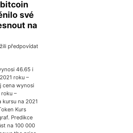
bitcoin
nilo své
esnout na
ili předpovídat
ynosi 46.65 i
2021 roku –
j cena wynosi
 roku –
 kursu na 2021
Token Kurs
raf. Predikce
ůst na 100 000