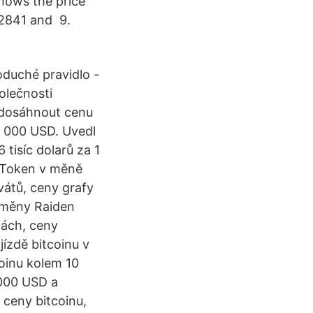
hows the price
22841 and 9.
duché pravidlo -
olečnosti
u dosáhnout cenu
6 000 USD. Uvedl
tisíc dolarů za 1
rToken v měně
átů, ceny grafy
oměny Raiden
ách, ceny
jízdě bitcoinu v
oinu kolem 10
 000 USD a
ceny bitcoinu,