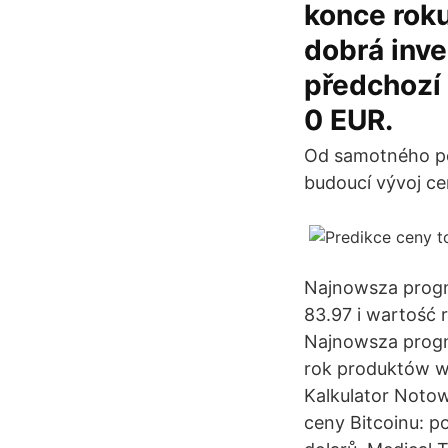
konce roku
dobrá inv
předchozí
0 EUR.
Od samotného po
budoucí vývoj ce
Najnowsza progno
83.97 i wartość 
Najnowsza progn
rok produktów w
Kalkulator Notow
ceny Bitcoinu: p