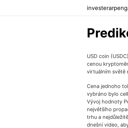
investerarpen
Predik
USD coin (USDC) j
cenou kryptoměn.
virtuálním světě 
Cena jednoho tok
vybráno bylo ce
Vývoj hodnoty P
největšího propa
trhu a nejdůleži
dnešní video, ab