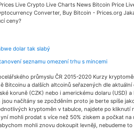
rices Live Crypto Live Charts News Bitcoin Price Li
ptocurrency Converter, Buy Bitcoin - Prices.org Jaká
cí ceny?
abwe dolar tak slabý
 stanovení seznamu omezení trhu s mincemi
 ocelářského průmyslu ČR 2015-2020 Kurzy kryptomě
 Bitcoinu a dalších altcoinů seřazených dle aktuální 
eské koruně (CZK) nebo i americkému dolaru (USD) a
jsou načítány se zpožděním proto je berte spíše jako
ednotlivých kryptoměn v tabulce, najdete po kliknutí 
yní mohli prodat s více než 50% ziskem a počkat na 
abychom mohli znovu dokoupit levněji, nebudeme to 