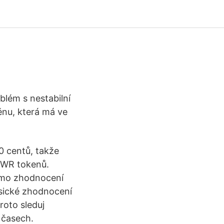
blém s nestabilní
ěnu, která má ve
0 centů, takže
OWR tokenů.
imo zhodnocení
asické zhodnocení
roto sleduj
 časech.