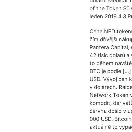
dolarů. Medical
of the Token $0.
leden 2018 4.3 Pr
Cena NED tokenu 
čím dřívější nák
Pantera Capital,
42 tisíc dolarů 
to během návštěv
BTC je podle […
USD. Vývoj cen k
v dolarech. Rai
Network Token v
komodit, derivátů
červnu došlo v u
000 USD. Bitcoin
aktuálně to vyp