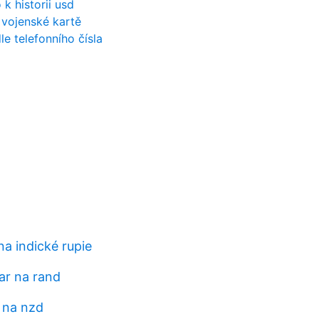
k historii usd
a vojenské kartě
e telefonního čísla
a indické rupie
ar na rand
 na nzd