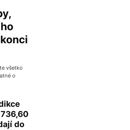
by,
ého
 konci
te všetko
tatné o
edikce
 736,60
dají do