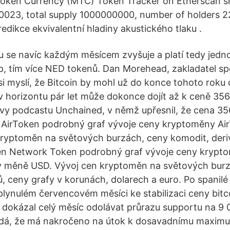
 Token Currency (MTC) Token Tracker on Etherscan s
0023, total supply 1000000000, number of holders 
edikce ekvivalentní hladiny akustického tlaku .
se navíc každým měsícem zvyšuje a platí tedy jedno
up, tím více NED tokenů. Dan Morehead, zakladatel sp
 si myslí, že Bitcoin by mohl už do konce tohoto rok
a v horizontu pár let může dokonce dojít až k ceně 35
y podcastu Unchained, v němž upřesnil, že cena 356 
] AirToken podrobný graf vývoje ceny kryptoměny Ai
ryptoměn na světových burzách, ceny komodit, deriv
den Network Token podrobný graf vývoje ceny krypt
 měně USD. Vývoj cen kryptoměn na světových burz
, ceny grafy v korunách, dolarech a euro. Po spanilé 
plynulém červencovém měsíci ke stabilizaci ceny bitc
 dokázal celý měsíc odolávat průrazu supportu na 9
adá, že má nakročeno na útok k dosavadnímu maximu 