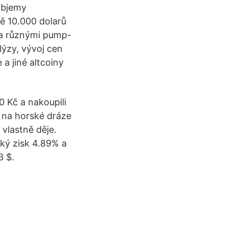
objemy
ě 10.000 dolarů
 a různými pump-
ýzy, vývoj cen
 a jiné altcoiny
0 Kč a nakoupili
 na horské dráze
 vlastně děje.
ský zisk 4.89% a
3 $.