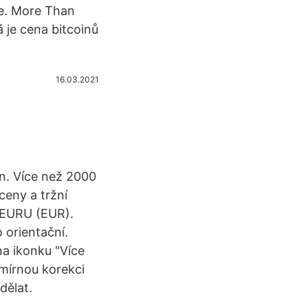
ve. More Than
 je cena bitcoinů
16.03.2021
n. Více než 2000
ceny a tržní
 EURU (EUR).
 orientační.
na ikonku "Více
mírnou korekci
dělat.