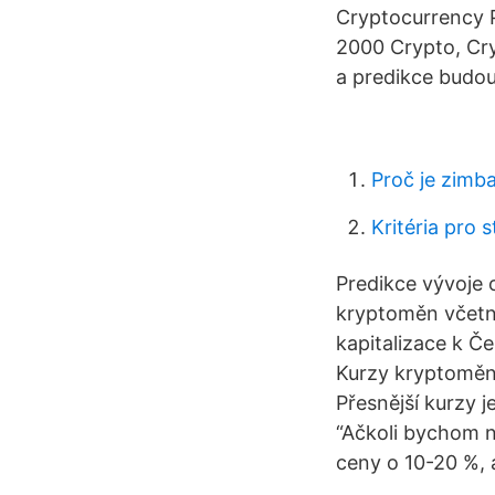
Cryptocurrency P
2000 Crypto, Cry
a predikce budou
Proč je zimb
Kritéria pro
Predikce vývoje
kryptoměn včetně
kapitalizace k Č
Kurzy kryptoměn 
Přesnější kurzy j
“Ačkoli bychom n
ceny o 10-20 %, 