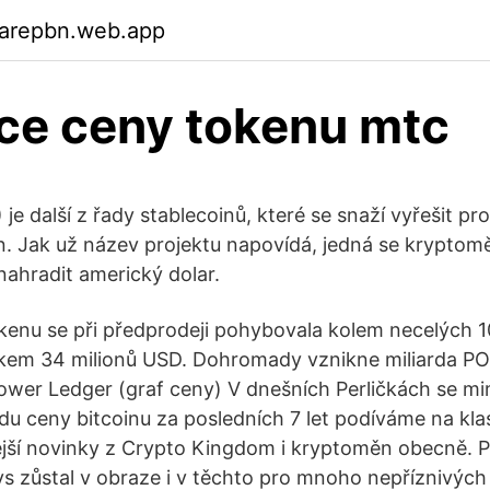
garepbn.web.app
ce ceny tokenu mtc
e další z řady stablecoinů, které se snaží vyřešit pro
 Jak už název projektu napovídá, jedná se kryptom
nahradit americký dolar.
enu se při předprodeji pohybovala kolem necelých 1
lkem 34 milionů USD. Dohromady vznikne miliarda P
ower Ledger (graf ceny) V dnešních Perličkách se m
du ceny bitcoinu za posledních 7 let podíváme na kl
tější novinky z Crypto Kingdom i kryptoměn obecně. P
ys zůstal v obraze i v těchto pro mnoho nepříznivých