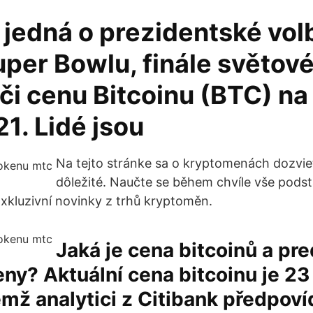
 jedná o prezidentské vol
uper Bowlu, finále světov
či cenu Bitcoinu (BTC) na
1. Lidé jsou
Na tejto stránke sa o kryptomenách dozvie
dôležité. Naučte se během chvíle vše pods
kluzivní novinky z trhů kryptoměn.
Jaká je cena bitcoinů a pr
ny? Aktuální cena bitcoinu je 23
emž analytici z Citibank předpoví