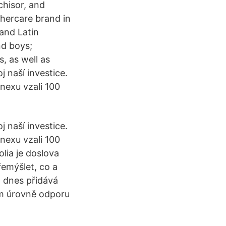
chisor, and
hercare brand in
 and Latin
nd boys;
, as well as
 naší investice.
nexu vzali 100
 naší investice.
nexu vzali 100
lia je doslova
řemýšlet, co a
n dnes přidává
em úrovně odporu