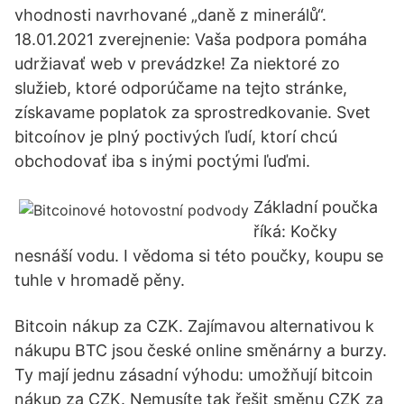
vhodnosti navrhované „daně z minerálů“.
18.01.2021 zverejnenie: Vaša podpora pomáha
udržiavať web v prevádzke! Za niektoré zo
služieb, ktoré odporúčame na tejto stránke,
získavame poplatok za sprostredkovanie. Svet
bitcoínov je plný poctivých ľudí, ktorí chcú
obchodovať iba s inými poctými ľuďmi.
Základní poučka
říká: Kočky
nesnáší vodu. I vědoma si této poučky, koupu se
tuhle v hromadě pěny.
Bitcoin nákup za CZK. Zajímavou alternativou k
nákupu BTC jsou české online směnárny a burzy.
Ty mají jednu zásadní výhodu: umožňují bitcoin
nákup za CZK. Nemusíte tak řešit směnu CZK za