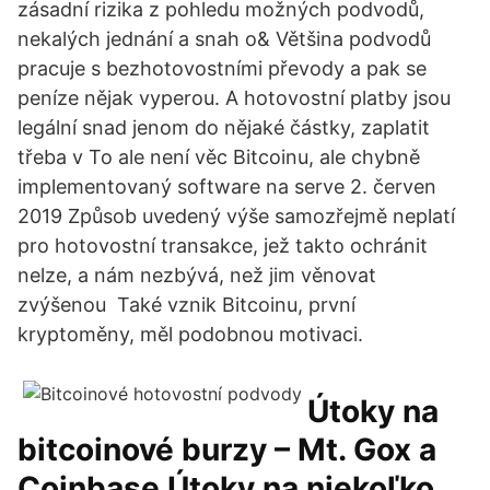
zásadní rizika z pohledu možných podvodů,
nekalých jednání a snah o& Většina podvodů
pracuje s bezhotovostními převody a pak se
peníze nějak vyperou. A hotovostní platby jsou
legální snad jenom do nějaké částky, zaplatit
třeba v To ale není věc Bitcoinu, ale chybně
implementovaný software na serve 2. červen
2019 Způsob uvedený výše samozřejmě neplatí
pro hotovostní transakce, jež takto ochránit
nelze, a nám nezbývá, než jim věnovat
zvýšenou Také vznik Bitcoinu, první
kryptoměny, měl podobnou motivaci.
Útoky na
bitcoinové burzy – Mt. Gox a
Coinbase Útoky na niekoľko