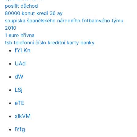
posílit důchod
80000 konut kredi 36 ay
soupiska španělského národního fotbalového týmu
2010
1 euro hřivna
tsb telefonní číslo kreditní karty banky
fYLKn
UAd
dW
LSj
eTE
xlkVM
lYfg