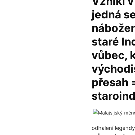
Vznikl v 
jedná se
nábožen
staré In
vůbec, 
východi
přesah =
staroin
odhalení legendy