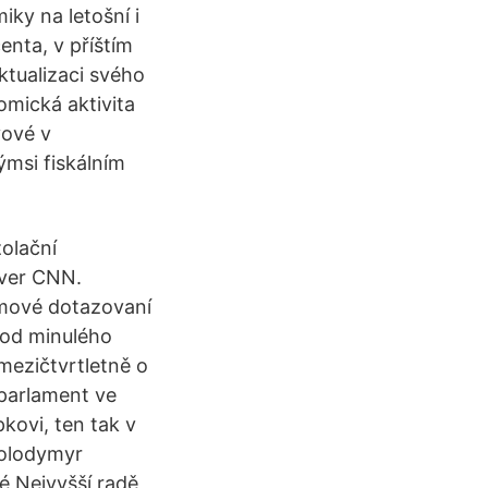
ky na letošní i
enta, v příštím
ktualizaci svého
omická aktivita
vové v
ýmsi fiskálním
olační
rver CNN.
omové dotazovaní
 od minulého
mezičtvrtletně o
 parlament ve
kovi, ten tak v
Volodymyr
né Nejvyšší radě