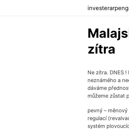
investerarpen
Malajs
zítra
Ne zítra. DNES !
neznámého a neo
dáváme přednost 
můžeme zůstat pě
pevný – měnový k
regulací (revalvac
systém plovoucí