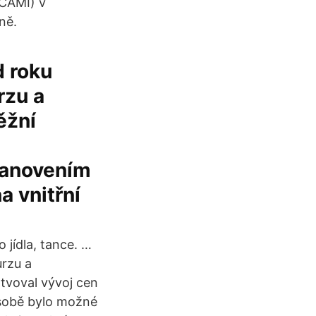
CAMI) v
ně.
d roku
rzu a
ěžní
tanovením
a vnitřní
 jídla, tance. …
urzu a
tvoval vývoj cen
ásobě bylo možné