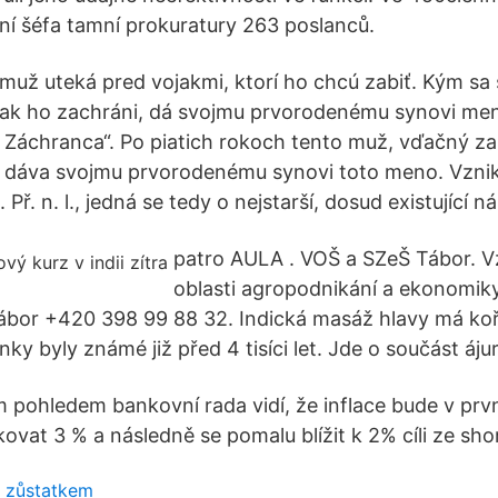
ní šéfa tamní prokuratury 263 poslanců.
muž uteká pred vojakmi, ktorí ho chcú zabiť. Kým sa s
 ak ho zachráni, dá svojmu prvorodenému synovi men
Záchranca“. Po piatich rokoch tento muž, vďačný za t
 dáva svojmu prvorodenému synovi toto meno. Vznikl 
l. Př. n. l., jedná se tedy o nejstarší, dosud existující 
patro AULA . VOŠ a SZeŠ Tábor. V
oblasti agropodnikání a ekonomiky
ábor +420 398 99 88 32. Indická masáž hlavy má ko
činky byly známé již před 4 tisíci let. Jde o součást á
m pohledem bankovní rada vidí, že inflace bude v prv
kovat 3 % a následně se pomalu blížit k 2% cíli ze sho
se zůstatkem