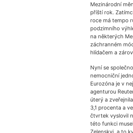
Mezinárodní měno
příští rok. Zatím
roce má tempo rů
podzimního výhle
na některých Me
záchranném módu.
hlídačem a záro
Nyní se společno
nemocniční jedn
Eurozóna je v ne
agenturou Reuter
úterý a zveřejni
3,1 procenta a v
čtvrtek vyslovil
této funkci musel
Zelenskyj, a to k