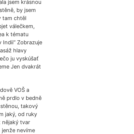
nala jsem krásnou
 stěně, by jsem
y tam chtěl
bjet válečkem,
dea k tématu
 Indii“ Zobrazuje
masáž hlavy
rečo ju vyskúšať
deme Jen dvakrát
udově VOŠ a
mě prdlo v bedně
a stěnou, takový
m jaký, od ruky
 nějaký tvar
, jenže nevíme