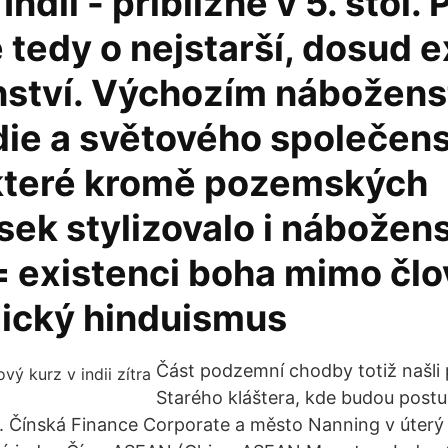
Indii - přibližně v 5. stol. Př
 tedy o nejstarší, dosud ex
ství. Výchozím nábožens
die a světového společens
které kromě pozemských
sek stylizovalo i nábožen
 existenci boha mimo člo
dický hinduismus
Část podzemní chodby totiž našli
Starého kláštera, kde budou post
. Čínská Finance Corporate a město Nanning v úterý