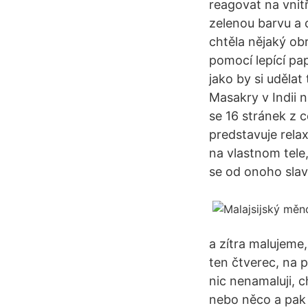
reagovat na vnit
zelenou barvu a c
chtěla nějaký obr
pomocí lepící pa
jako by si uděla
Masakry v Indii 
se 16 stránek z 
predstavuje relax
na vlastnom tele
se od onoho slav
a zítra malujeme,
ten čtverec, na p
nic nenamaluji, c
nebo něco a pak 