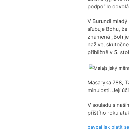
podpořilo odvolá
V Burundi mladý 
sľubuje Bohu, že
znamená „Boh je 
nažive, skutočne
přibližně v 5. sto
Masaryka 788, T
minulosti. Její ú
V souladu s naší
příštího roku ata
paypal jak platit 