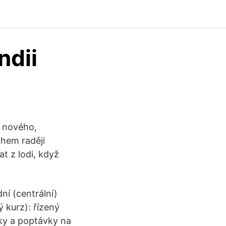
ndii
o nového,
hem raději
t z lodi, když
ní (centrální)
ý kurz): řízený
ky a poptávky na