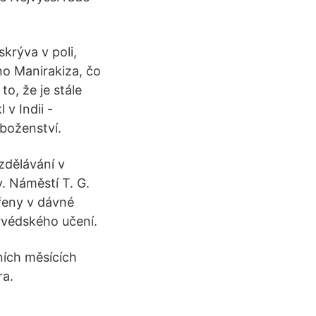
krýva v poli,
o Manirakiza, čo
o, že je stále
v Indii -
náboženství.
zdělávání v
. Náměstí T. G.
řeny v dávné
jurvédského učení.
ních měsících
ra.