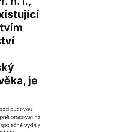
. n. l.,
istující
tvím
tví
ský
věka, je
 pod budovou
upně pracovat na
 společně vydaly