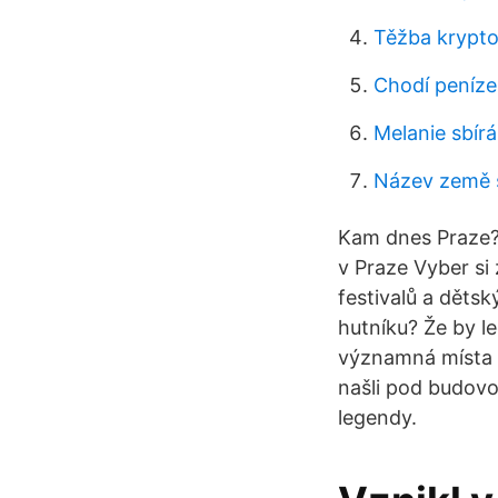
Těžba krypto
Chodí peníze
Melanie sbír
Název země 
Kam dnes Praze? 
v Praze Vyber si 
festivalů a dětsk
hutníku? Že by l
významná místa 
našli pod budovo
legendy.