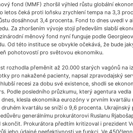
vý fond (MMF) zhoršil výhled růstu globální ekonomi
co letos čeká proti loňsku zrychlení tempa na 3,3 proc
stu dosáhnout 3,4 procenta. Fond to dnes uvedl v a
du. Za zhoršením vývoje stojí především slabší ekon
zinárodní měnový fond nyní funguje podle Georgieo
 Od této instituce se obvykle očekává, že bude jak
veň pohotovostí pro světovou ekonomiku.
st rozhodla přeměnit až 20.000 starých vagónů na iz
otky pro nakažené pacienty, napsal zpravodajský se
jhlubší recesi za dobu své existence, shodli se ekon
s. Podle posledního průzkumu, který agentura vedla
la dnes, klesla ekonomika eurozóny v prvním kvartálu 
e druhém kvartálu se sníží o 9,6 procenta. Ukrajinský
 nedůvěru generálnímu prokurátorovi Ruslanu Rjabošap
 skončit. Prokurátora předtím kritizoval i prezident 
vůli jeho údajné neefektivnosti ve funkci. Ve 450člen