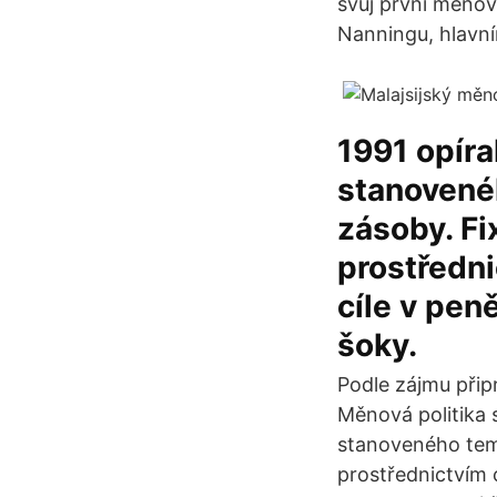
svůj první měno
Nanningu, hlavní
1991 opíra
stanovené
zásoby. Fi
prostředn
cíle v pen
šoky.
Podle zájmu přip
Měnová politika 
stanoveného temp
prostřednictvím