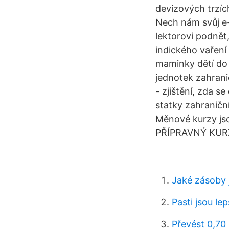
devizových trzích
Nech nám svůj e-
lektorovi podnět
indického vaření
maminky dětí do 
jednotek zahrani
- zjištění, zda se
statky zahraničn
Měnové kurzy js
PŘÍPRAVNÝ KURZ
Jaké zásoby 
Pasti jsou le
Převést 0,70