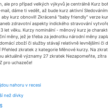
, ale pro případ velkých výkyvů je centrálně Kurz boh
mail, dáme ti vedět, až bude kurz aktivní Sledováním
, aby kurz obnovil! Zkrácená "baby friendly" verze ku
 aneb zdravotní aspekty indického stravování vytvoř
3 let věku. Kurzy nominální - měnový kurz je charak
ční měny, jež je třeba za jednotku národní měny zapla
 domácí zboží či služby stávají relativně levnějšími či 
í Přehled zkratek z kategorie Měnové kurzy. Na zkratk
ou aktuálně významy 27 zkratek Nezapomeňte, zítra 
 pro uchazeče!
jdou nahoru v recesi
pší než dívky
 $