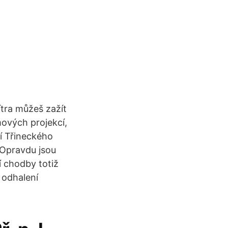
tra můžeš zažít
lmových projekcí,
ní Třineckého
 Opravdu jsou
 chodby totiž
 odhalení