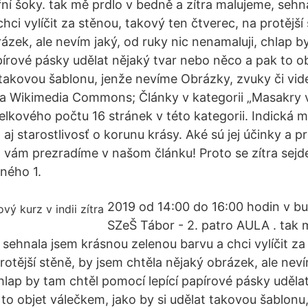
řní šoky. tak mě prdlo v bedně a zítra malujeme, seh
hci vylíčit za stěnou, takový ten čtverec, na protější
ázek, ale nevím jaký, od ruky nic nenamaluji, chlap b
pírové pásky udělat nějaký tvar nebo něco a pak to o
t takovou šablonu, jenže nevíme Obrázky, zvuky či vi
na Wikimedia Commons; Články v kategorii „Masakry v
celkového počtu 16 stránek v této kategorii. Indická 
 aj starostlivosť o korunu krásy. Aké sú jej účinky a p
, vám prezradíme v našom článku! Proto se zítra sej
ného 1.
2019 od 14:00 do 16:00 hodin v b
SZeŠ Tábor - 2. patro AULA . tak 
 sehnala jsem krásnou zelenou barvu a chci vylíčit z
rotější stěně, by jsem chtěla nějaký obrázek, ale neví
hlap by tam chtěl pomocí lepící papírové pásky udělat
to objet válečkem, jako by si udělat takovou šablonu