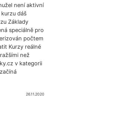
užel není aktivní
 kurzu dáš
rzu Základy
ená speciálně pro
terizován počtem
tit Kurzy reálné
dražšími než
y.cz v kategorii
začíná
26.11.2020