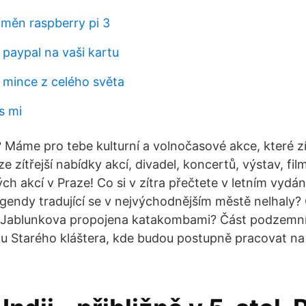
měn raspberry pi 3
 paypal na vaši kartu
á mince z celého světa
s mi
Máme pro tebe kulturní a volnočasové akce, které zí
ze zítřejší nabídky akcí, divadel, koncertů, výstav, fi
ých akcí v Praze! Co si v zítra přečtete v letním vydá
egendy tradující se v nejvýchodnějším městě nelhaly?
Jablunkova propojena katakombami? Část podzemní
u Starého kláštera, kde budou postupně pracovat na