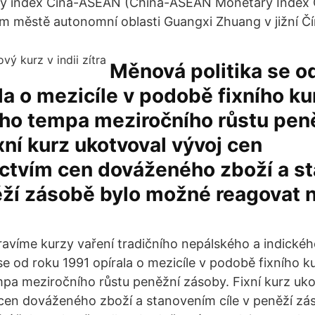
vý index Čína-ASEAN (China-ASEAN Monetary Index 
m městě autonomní oblasti Guangxi Zhuang v jižní Čí
Měnová politika se o
la o mezicíle v podobě fixního ku
ho tempa meziročního růstu pen
xní kurz ukotvoval vývoj cen
ictvím cen dováženého zboží a s
ěží zásobě bylo možné reagovat n
ravíme kurzy vaření tradičního nepálského a indického
se od roku 1991 opírala o mezicíle v podobě fixního k
a meziročního růstu peněžní zásoby. Fixní kurz uko
 cen dováženého zboží a stanovením cíle v peněží z