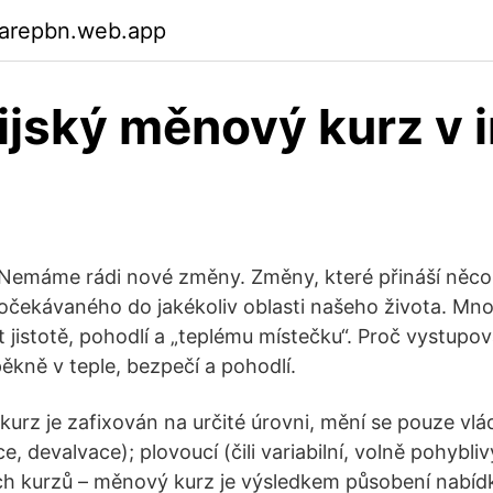
garepbn.web.app
ijský měnový kurz v i
 Nemáme rádi nové změny. Změny, které přináší něc
čekávaného do jakékoliv oblasti našeho života. Mno
jistotě, pohodlí a „teplému místečku“. Proč vystupova
kně v teple, bezpečí a pohodlí.
urz je zafixován na určité úrovni, mění se pouze vlád
e, devalvace); plovoucí (čili variabilní, volně pohybliv
ch kurzů – měnový kurz je výsledkem působení nabíd