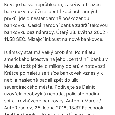
Když je barva neprůhledná, zakrývá obrazec
bankovky a ztěžuje identifikaci ochranných
prvků, jde o nestandardně poškozenou
bankovku. Česká národní banka zadrží takovou
bankovku bez náhrady. Úterý 28. května 2002 -
11.58 SEČ. Mizející inkoust na nové bankovce.
Islámský stát má velký problém. Po náletu
amerického letectva na jeho „centrální“ banku v
Mosulu totiž přišel o miliony dolarů v hotovosti.
Krátce po náletu se tisíce bankovek vznesly k
nebi a následně padali zpět do ulic
severoiráckého města. Podívejte se Dálnici
uzavřela neobvyklá nehoda, policisté hodinu
sbírali rozházené bankovky. Antonín Marek /
AutoRoad.cz, 25. ledna 2018, 13:37 Facebook
Twitter Google+. Když se na dálnici stane