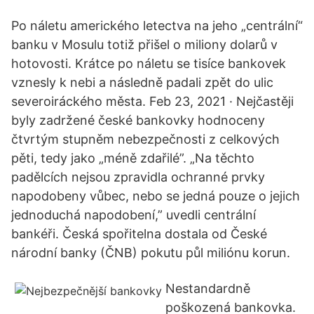
Po náletu amerického letectva na jeho „centrální“
banku v Mosulu totiž přišel o miliony dolarů v
hotovosti. Krátce po náletu se tisíce bankovek
vznesly k nebi a následně padali zpět do ulic
severoiráckého města. Feb 23, 2021 · Nejčastěji
byly zadržené české bankovky hodnoceny
čtvrtým stupněm nebezpečnosti z celkových
pěti, tedy jako „méně zdařilé”. „Na těchto
padělcích nejsou zpravidla ochranné prvky
napodobeny vůbec, nebo se jedná pouze o jejich
jednoduchá napodobení,” uvedli centrální
bankéři. Česká spořitelna dostala od České
národní banky (ČNB) pokutu půl miliónu korun.
Nestandardně
poškozená bankovka.