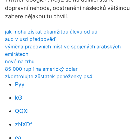
dopravní nehoda, odstranění následků většinou
zabere nějakou tu chvíli.
jak mohu získat okamžitou úlevu od uti
aud v usd předpověď
výměna pracovních míst ve spojených arabských
emirátech
nové na trhu
85 000 rupií na americký dolar
zkontrolujte zůstatek peněženky ps4
Pyy
kG
QQXl
zNXDf
ea