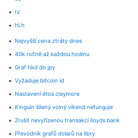
rz
hLh
Nejvyšší cena ztráty dnes
40k ročně až každou hodinu
Graf hkd do jpy
Vyžaduje bitcoin id
Nastavení étos claymore
Kinguin šílený volný víkend nefunguje
Zrušit nevyřízenou transakci lloyds bank
Převodník grafů dolarů na libry